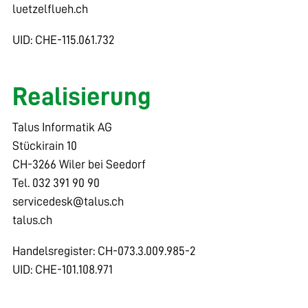
luetzelflueh.ch
UID: CHE-115.061.732
Realisierung
Talus Informatik AG
Stückirain 10
CH-3266 Wiler bei Seedorf
Tel. 032 391 90 90
s
rv
c
d
sk
t
l
s
ch
talus.ch
Handelsregister: CH-073.3.009.985-2
UID: CHE-101.108.971