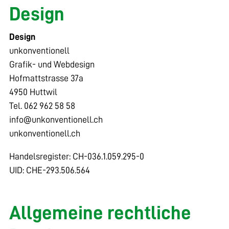
Design
Design
unkonventionell
Grafik- und Webdesign
Hofmattstrasse 37a
4950 Huttwil
Tel. 062 962 58 58
nf
nk
nv
nt
n
ll
ch
unkonventionell.ch
Handelsregister: CH-036.1.059.295-0
UID: CHE-293.506.564
Allgemeine rechtliche