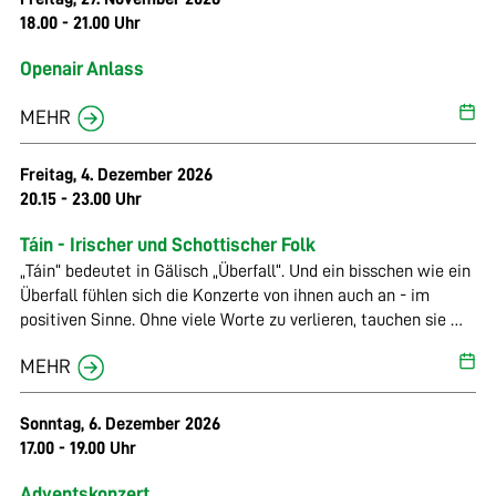
18.00 - 21.00 Uhr
Openair Anlass
MEHR
Freitag, 4. Dezember 2026
20.15 - 23.00 Uhr
Táin - Irischer und Schottischer Folk
„Táin“ bedeutet in Gälisch „Überfall“. Und ein bisschen wie ein
Überfall fühlen sich die Konzerte von ihnen auch an - im
positiven Sinne. Ohne viele Worte zu verlieren, tauchen sie mit
viel Energie und Virtuosität in die Welt der irischen und
MEHR
schottischen Tunes ein, die das Publikum sofort in ihren Bann
ziehen. Diese Melodien, die oftmals seit vielen Generationen
überliefert wurden, haben etwas Magisches. Die Melodien
Sonntag, 6. Dezember 2026
klingen nach Lebensfreude, Leichtigkeit, einer Prise
17.00 - 19.00 Uhr
Sehnsucht und Melancholie. Es ist ein musikalischer Überfall
der ganz besonderen Art. Einer, der glückselig macht und zum
Adventskonzert