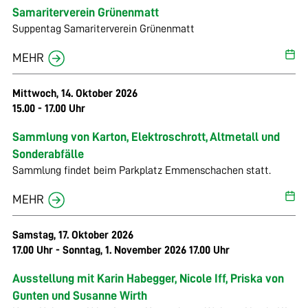
«Stefu» Schürch – Bass & Vocals / Benjamin «Benu» Mischler
Samariterverein Grünenmatt
– Guitars / Christoph «Cheese» Käser – Guitars / Peter
Suppentag Samariterverein Grünenmatt
«Peschä» Bernhard – Drums & Vocals,
www.chicksandroosters.ch
MEHR
Mittwoch, 14. Oktober 2026
15.00 - 17.00 Uhr
Sammlung von Karton, Elektroschrott, Altmetall und
Sonderabfälle
Sammlung findet beim Parkplatz Emmenschachen statt.
MEHR
Samstag, 17. Oktober 2026
17.00 Uhr - Sonntag, 1. November 2026 17.00 Uhr
Ausstellung mit Karin Habegger, Nicole Iff, Priska von
Gunten und Susanne Wirth