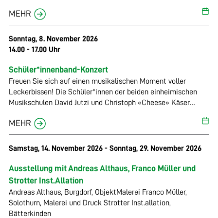
werden in verschiedenen Formationen auftreten und ihr
MEHR
Können zum Besten geben. Dave Jutzi und Christoph Käser
sind seit Jahren erfolgreiche Musiker, Dave unterrichtet vor
allem Schlagzeug und Gesang, «Cheese» Gitarre. Die Jungen
Sonntag, 8. November 2026
und Junggebliebenen werden einmal mehr die Mühle rocken!
14.00 - 17.00 Uhr
www.jutzimusic.com, www.cheesey.ch
Schüler*innenband-Konzert
Freuen Sie sich auf einen musikalischen Moment voller
Leckerbissen! Die Schüler*innen der beiden einheimischen
Musikschulen David Jutzi und Christoph «Cheese» Käser
werden in verschiedenen Formationen auftreten und ihr
MEHR
Können zum Besten geben. Dave Jutzi und Christoph Käser
sind seit Jahren erfolgreiche Musiker, Dave unterrichtet vor
allem Schlagzeug und Gesang, «Cheese» Gitarre. Die Jungen
Samstag, 14. November 2026 - Sonntag, 29. November 2026
und Junggebliebenen werden einmal mehr die Mühle rocken!
www.jutzimusic.com, www.cheesey.ch
Ausstellung mit Andreas Althaus, Franco Müller und
Strotter Inst.Allation
Andreas Althaus, Burgdorf, ObjektMalerei Franco Müller,
Solothurn, Malerei und Druck Strotter Inst.allation,
Bätterkinden