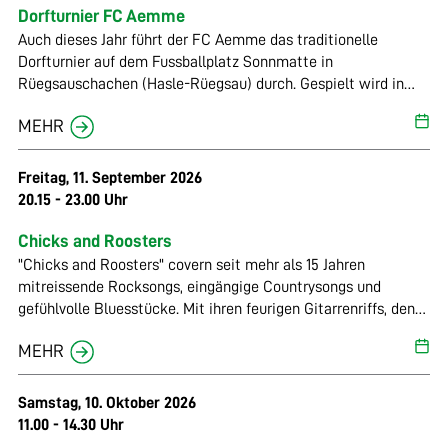
Dorfturnier FC Aemme
Auch dieses Jahr führt der FC Aemme das traditionelle
Dorfturnier auf dem Fussballplatz Sonnmatte in
Rüegsauschachen (Hasle-Rüegsau) durch. Gespielt wird in
mehreren Kategorien, von Junioren G bis zu den Aktiven.
MEHR
Während und nach dem eigentlichen Turnier gibt es eine
Festwirtschaft und am Abend eine Bar mit DJ! Geniesse das
Wochenende bei uns mit einer feinen Wurst und einem kühlen
Freitag, 11. September 2026
Bier!
20.15 - 23.00 Uhr
Chicks and Roosters
"Chicks and Roosters" covern seit mehr als 15 Jahren
mitreissende Rocksongs, eingängige Countrysongs und
gefühlvolle Bluesstücke. Mit ihren feurigen Gitarrenriffs, den
fesselnden Bassläufen und dem donnernden Schlagzeug
MEHR
heizen sie dem Publikum gekonnt ein. Die kräftige Stimme
der Sängerin fügt sich nahtlos in das musikalische Gewand
ein und verleiht den Songs das gewisse Etwas. Und so springt
Samstag, 10. Oktober 2026
die Freude am gemeinsamen Musizieren schnell auf das
11.00 - 14.30 Uhr
Publikum über. Isabelle «Isa» Rettenmund – Vocals / Stefan