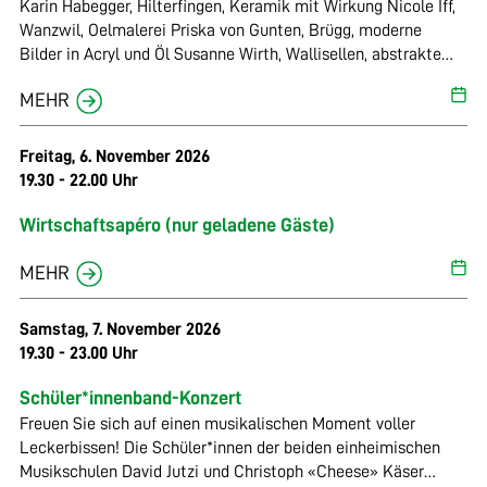
Karin Habegger, Hilterfingen, Keramik mit Wirkung Nicole Iff,
Wanzwil, Oelmalerei Priska von Gunten, Brügg, moderne
Bilder in Acryl und Öl Susanne Wirth, Wallisellen, abstrakte
Malerei Vernissage: Samstag, 17. Oktober 2026, 17 Uhr,
MEHR
musikalische Umrahmung mit The 2 of us Finissage: Sonntag,
1. November 2026 Spezielle Veranstaltungen: Jeden Sonntag
Live-Painting mit Priska von Gunten Öffnungszeiten: Freitag
Freitag, 6. November 2026
17 - 20 Uhr, Samstag und Sonntag: 13 - 17 Uhr
19.30 - 22.00 Uhr
Wirtschaftsapéro (nur geladene Gäste)
MEHR
Samstag, 7. November 2026
19.30 - 23.00 Uhr
Schüler*innenband-Konzert
Freuen Sie sich auf einen musikalischen Moment voller
Leckerbissen! Die Schüler*innen der beiden einheimischen
Musikschulen David Jutzi und Christoph «Cheese» Käser