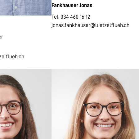
Fankhauser Jonas
Tel. 034 460 16 12
jonas.fankhauser@luetzelflueh.ch
er
zelflueh.ch