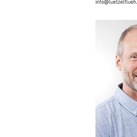
nf
l
tz
lfl
h